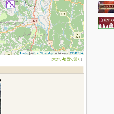
Leaflet
| ©
OpenStreetMap
contributors,
CC-BY-SA
［
大きい地図で開く
］
９