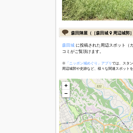
森田陣屋（［森田城
周辺城郭
森田城
に投稿された周辺スポット（
コミがご覧頂けます。
※
「ニッポン城めぐり」アプリ
では、スタン
周辺城郭や史跡など、様々な関連スポット
+
−