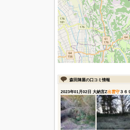
森田陣屋の口コミ情報
2023年01月02日 大納言Z
出雲守
３６