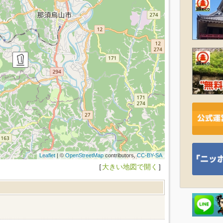
Leaflet
| ©
OpenStreetMap
contributors,
CC-BY-SA
［
大きい地図で開く
］