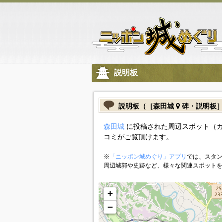
説明板
説明板（［森田城
碑・説明板
森田城
に投稿された周辺スポット（
コミがご覧頂けます。
※
「ニッポン城めぐり」アプリ
では、スタン
周辺城郭や史跡など、様々な関連スポット
+
−