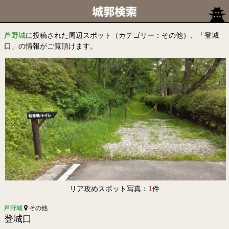
芦野城
に投稿された周辺スポット（カテゴリー：その他）、「登城
口」の情報がご覧頂けます。
リア攻めスポット写真：
1
件
芦野城
その他
登城口