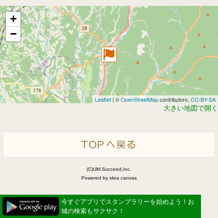
+
−
Leaflet
| ©
OpenStreetMap
contributors,
CC-BY-SA
大きい地図で開く
(C)UM.Succeed,Inc.
Powered by idea canvas
今すぐアプリでスタンプラリーを始めよう！お
城の検索もサクサク！