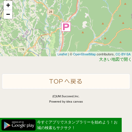
+
−
Leaflet
| ©
OpenStreetMap
contributors,
CC-BY-SA
大きい地図で開く
(C)UM.Succeed,Inc.
Powered by idea canvas
今すぐアプリでスタンプラリーを始めよう！お
城の検索もサクサク！