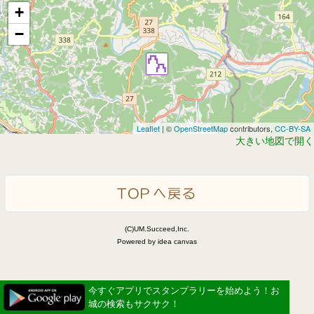
+
−
Leaflet
| ©
OpenStreetMap
contributors,
CC-BY-SA
大きい地図で開く
(C)UM.Succeed,Inc.
Powered by idea canvas
今すぐアプリでスタンプラリーを始めよう！お
城の検索もサクサク！