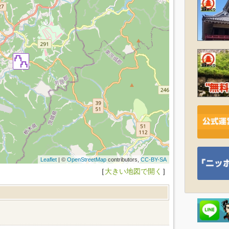
Leaflet
| ©
OpenStreetMap
contributors,
CC-BY-SA
［
大きい地図で開く
］