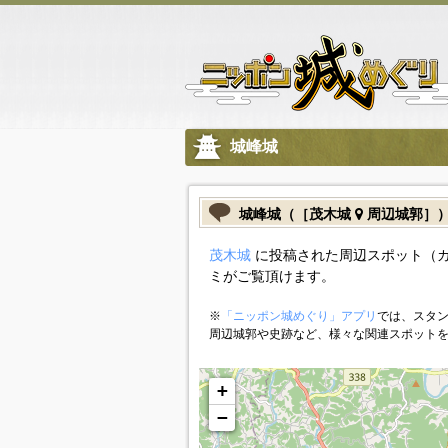
城峰城
城峰城（［茂木城
周辺城郭］
茂木城
に投稿された周辺スポット（
ミがご覧頂けます。
※
「ニッポン城めぐり」アプリ
では、スタン
周辺城郭や史跡など、様々な関連スポット
+
−