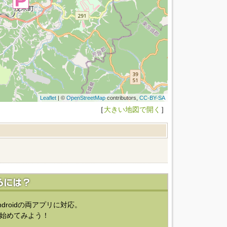
Leaflet
| ©
OpenStreetMap
contributors,
CC-BY-SA
［
大きい地図で開く
］
ndroidの両アプリに対応。
始めてみよう！