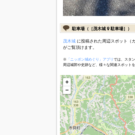
駐車場（［茂木城
駐車場］）
茂木城
に投稿された周辺スポット（
がご覧頂けます。
※
「ニッポン城めぐり」アプリ
では、スタン
周辺城郭や史跡など、様々な関連スポット
+
−