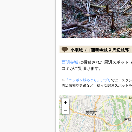
小宅城（［西明寺城
周辺城郭
西明寺城
に投稿された周辺スポット（
コミがご覧頂けます。
※
「ニッポン城めぐり」アプリ
では、スタン
周辺城郭や史跡など、様々な関連スポット
+
−