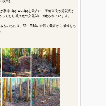
8枚目)。
享徳5年(1456年)を最古に、宇都宮氏や芳賀氏か
わっており町指定の文化財に指定されています。
るものもおり、羽生田城の合戦で義宣から感状をも
。