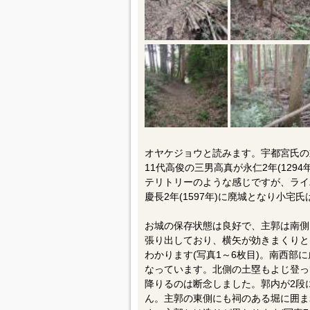
オヤケジョウと読みます。宇都宮氏の
11代高俊の三男高真が永仁2年(12
テリトリーのような感じですが、ライ
慶長2年(1597年)に廃城となり小宅
お城の保存状態は良好で、主郭は南側
張り出しており、横矢が効きまくりと
わかります(写真1～6枚目)。南西部
なっています。北側の土塁もよじ登っ
降りるのは断念しました。郭内が2段
ん。主郭の東側にも祠のある堀に囲ま