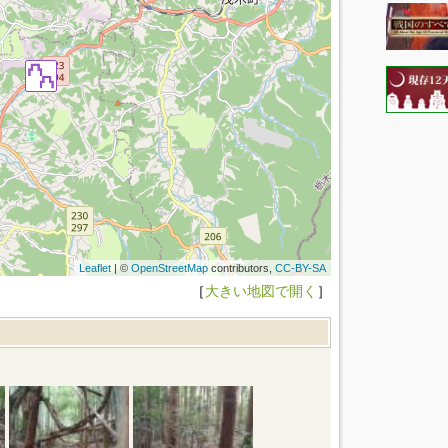
Leaflet
| ©
OpenStreetMap
contributors,
CC-BY-SA
［
大きい地図で開く
］