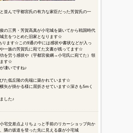
と並んで宇都宮氏の有力な家臣だった芳賀氏の一
俊の三男・芳賀高真が小宅城を築いてから戦国時代
城主をつとめた旧家となります☆
あります☆この9通の中には感状や書状などが入っ
や一族の芳賀氏に宛てた文書が残ってます☆
功を労う感状や（宇都宮俊綱→小宅氏に宛てた）領
ます☆
が凄いですね♪
びた低丘陵の先端に築かれています☆
横矢が掛かる様に屈折させています☆深さも5mく
ました♪
小宅交差点よりちょっと手前のリカーショップ向か
、隣の坂道を登った先に見える森が小宅城