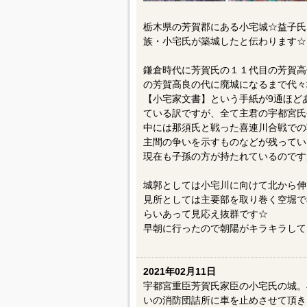
栃木県の芳賀郡にある小宅城☆益子氏
族・小宅氏が築城したと伝わります☆
鎌倉時代に芳賀氏の１１代目の芳賀高
の芳賀高良の代に廃城になるまで代々
【小宅家文書】という手紙が9通ほど
ている訳ですが、全て主君の宇都宮氏
中には那須氏と戦った喜連川合戦での
主間の争いを示すものなどが残ってい
現在も子孫の方が持たれているのです
城郭としては小宅川に向けて北から伸
見所としては主要部を取り巻く空堀で
らいあって見応え抜群です☆
早朝に行ったので朝陽がキラキラして
2021年02月11日
宇都宮重臣芳賀氏家臣の小宅氏の城。
いの消防団詰所に車を止めさせて頂き