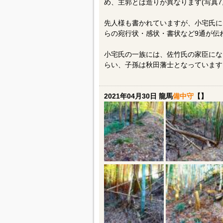
め、主郭とは造りが異なります(写真7,
先人様も書かれていますが、小宅氏には
らの宛行状・感状・書状など9通が伝
小宅氏の一族には、佐竹氏の家臣にな
らい、子孫は秋田藩士となっています
2021年04月30日 龍馬
備中守
【】