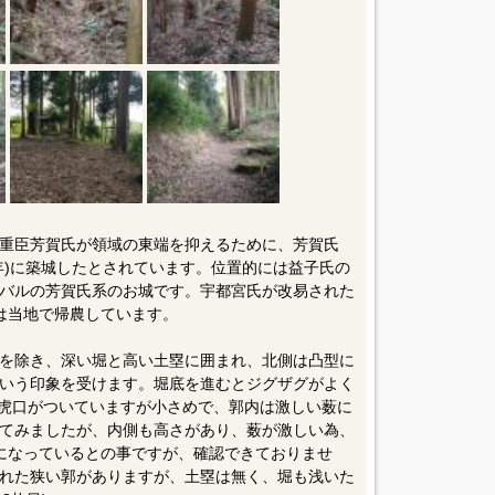
重臣芳賀氏が領域の東端を抑えるために、芳賀氏
94年)に築城したとされています。位置的には益子氏の
バルの芳賀氏系のお城です。宇都宮氏が改易された
氏は当地で帰農しています。
を除き、深い堀と高い土塁に囲まれ、北側は凸型に
いう印象を受けます。堀底を進むとジグザグがよく
に虎口がついていますが小さめで、郭内は激しい薮に
てみましたが、内側も高さがあり、薮が激しい為、
になっているとの事ですが、確認できておりませ
れた狭い郭がありますが、土塁は無く、堀も浅いた