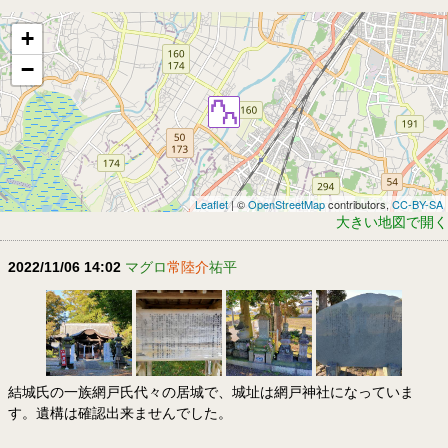
+
−
Leaflet
| ©
OpenStreetMap
contributors,
CC-BY-SA
大きい地図で開く
2022/11/06 14:02
マグロ
常陸介
祐平
結城氏の一族網戸氏代々の居城で、城址は網戸神社になっていま
す。遺構は確認出来ませんでした。