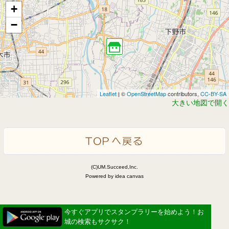
+
−
Leaflet
| ©
OpenStreetMap
contributors,
CC-BY-SA
大きい地図で開く
(C)UM.Succeed,Inc.
Powered by idea canvas
今すぐアプリでスタンプラリーを始めよう！お
城の検索もサクサク！