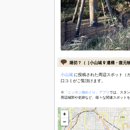
堀切？（［小山城
遺構・復元
小山城
に投稿された周辺スポット（
口コミがご覧頂けます。
※
「ニッポン城めぐり」アプリ
では、スタン
周辺城郭や史跡など、様々な関連スポット
+
−