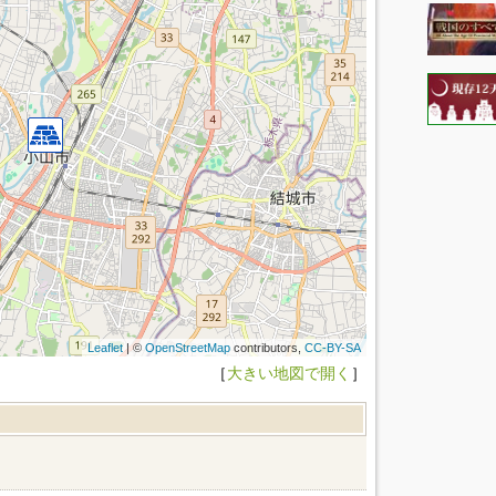
Leaflet
| ©
OpenStreetMap
contributors,
CC-BY-SA
［
大きい地図で開く
］