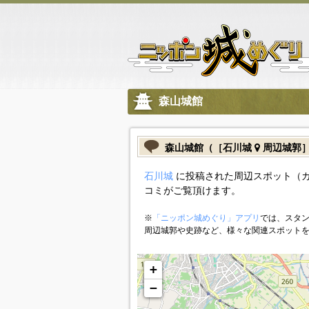
森山城館
森山城館（［石川城
周辺城郭
石川城
に投稿された周辺スポット（
コミがご覧頂けます。
※
「ニッポン城めぐり」アプリ
では、スタン
周辺城郭や史跡など、様々な関連スポット
+
−