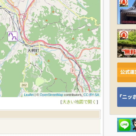
Leaflet
| ©
OpenStreetMap
contributors,
CC-BY-SA
［
大きい地図で開く
］