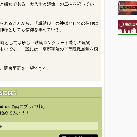
と織女である「天八千々姫命」の二柱を祀ってい
られることから、「縁結び」の神様としての信仰に
神様としても信仰を集めている。
当時としては珍しい鉄筋コンクリート造りの建物
ものです。一説には、京都宇治の平等院鳳凰堂を模
、関東平野を一望できる。
ndroidの両アプリに対応。
始めてみよう！
法