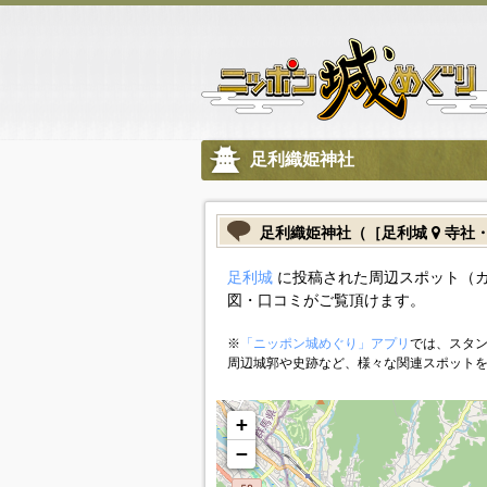
足利織姫神社
足利織姫神社（［足利城
寺社
足利城
に投稿された周辺スポット（
図・口コミがご覧頂けます。
※
「ニッポン城めぐり」アプリ
では、スタン
周辺城郭や史跡など、様々な関連スポット
+
−