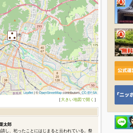
Leaflet
| ©
OpenStreetMap
contributors,
CC-BY-SA
［
大きい地図で開く
］
栗太郎
ら勧請し、祀ったことにはじまると云われている。祭