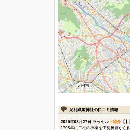
足利織姫神社の口コミ情報
2025年08月27日 ラッセル
上総介
【】
1705年に二柱の神様を伊勢神宮か