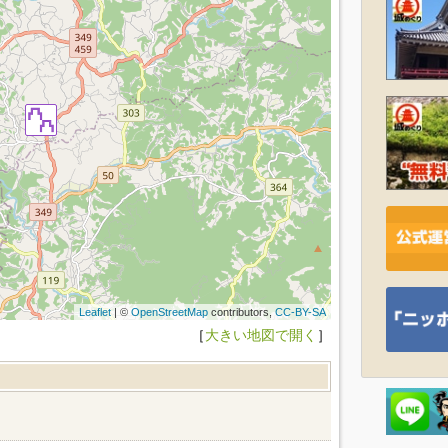
Leaflet
| ©
OpenStreetMap
contributors,
CC-BY-SA
［
大きい地図で開く
］