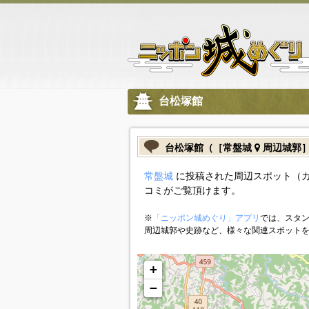
台松塚館
台松塚館（［常盤城
周辺城郭
常盤城
に投稿された周辺スポット（
コミがご覧頂けます。
※
「ニッポン城めぐり」アプリ
では、スタン
周辺城郭や史跡など、様々な関連スポット
+
−