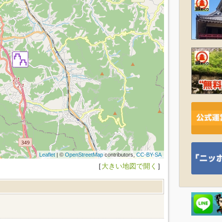
Leaflet
| ©
OpenStreetMap
contributors,
CC-BY-SA
［
大きい地図で開く
］