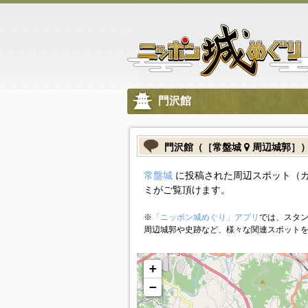
門沢館
門沢館（［常盤城
周辺城郭］
常盤城
に投稿された周辺スポット（
ミがご覧頂けます。
※
「ニッポン城めぐり」アプリ
では、スタン
周辺城郭や史跡など、様々な関連スポット
+
−