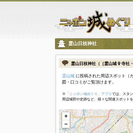
霊山日枝神社
霊山日枝神社（［霊山城
寺社
霊山城
に投稿された周辺スポット（
図・口コミがご覧頂けます。
※
「ニッポン城めぐり」アプリ
では、スタン
周辺城郭や史跡など、様々な関連スポット
+
−