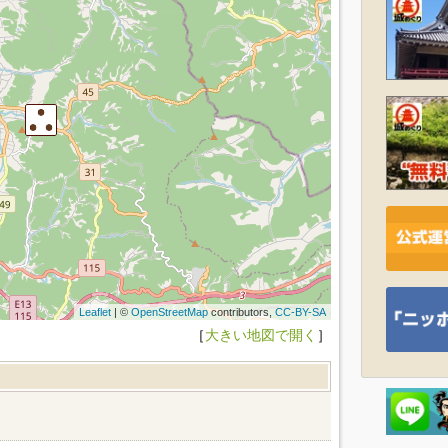
Leaflet
| ©
OpenStreetMap
contributors,
CC-BY-SA
［
大きい地図で開く
］