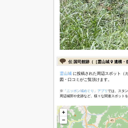
伝 国司館跡（［霊山城
遺構・
霊山城
に投稿された周辺スポット（カ
図・口コミがご覧頂けます。
※
「ニッポン城めぐり」アプリ
では、スタン
周辺城郭や史跡など、様々な関連スポット
+
−