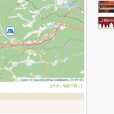
Leaflet
| ©
OpenStreetMap
contributors,
CC-BY-SA
［
大きい地図で開く
］