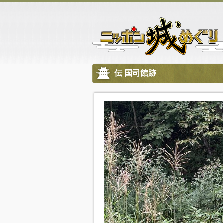
伝 国司館跡