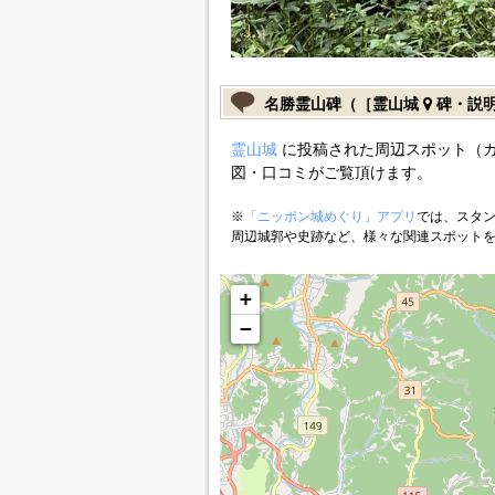
名勝霊山碑（［霊山城
碑・説
霊山城
に投稿された周辺スポット（
図・口コミがご覧頂けます。
※
「ニッポン城めぐり」アプリ
では、スタン
周辺城郭や史跡など、様々な関連スポット
+
−