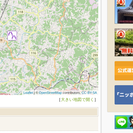
Leaflet
| ©
OpenStreetMap
contributors,
CC-BY-SA
［
大きい地図で開く
］