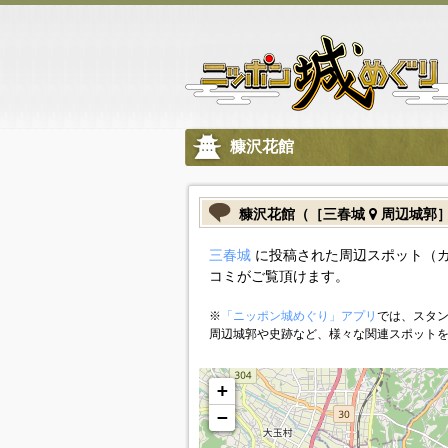
糠沢花館
糠沢花館（［三春城
周辺城郭
三春城
に投稿された周辺スポット（
コミがご覧頂けます。
※
「ニッポン城めぐり」アプリ
では、スタン
周辺城郭や史跡など、様々な関連スポット
+
−