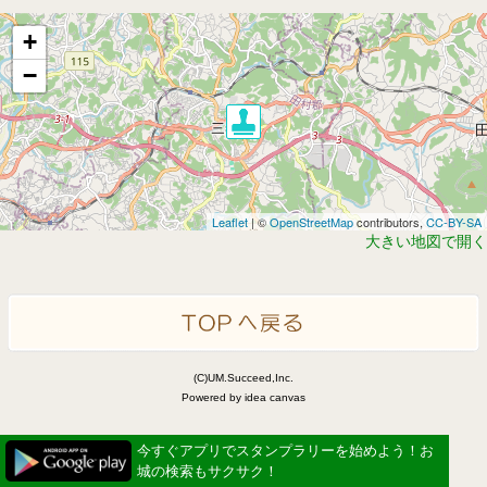
+
−
Leaflet
| ©
OpenStreetMap
contributors,
CC-BY-SA
大きい地図で開く
(C)UM.Succeed,Inc.
Powered by idea canvas
今すぐアプリでスタンプラリーを始めよう！お
城の検索もサクサク！