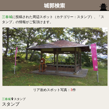
三春城
に投稿された周辺スポット（カテゴリー：スタンプ）、「ス
タンプ」の情報がご覧頂けます。
リア攻めスポット写真：
3
件
三春城
スタンプ
スタンプ