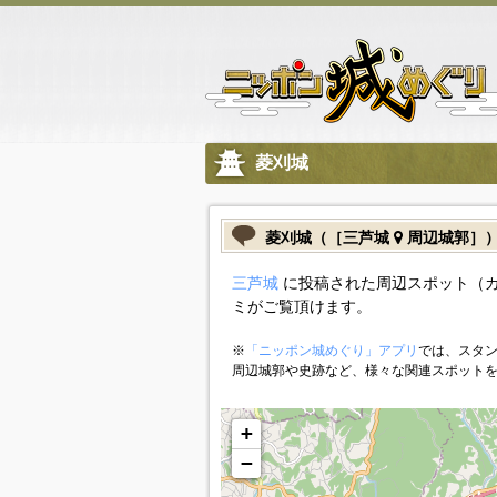
菱刈城
菱刈城（［三芦城
周辺城郭］
三芦城
に投稿された周辺スポット（
ミがご覧頂けます。
※
「ニッポン城めぐり」アプリ
では、スタン
周辺城郭や史跡など、様々な関連スポット
+
−