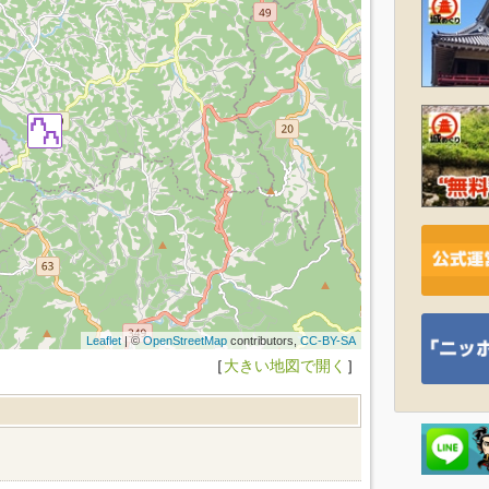
Leaflet
| ©
OpenStreetMap
contributors,
CC-BY-SA
［
大きい地図で開く
］