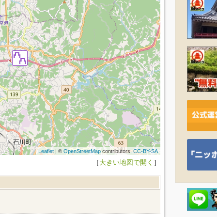
Leaflet
| ©
OpenStreetMap
contributors,
CC-BY-SA
［
大きい地図で開く
］