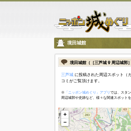
境田城館
境田城館（［三芦城
周辺城郭
三芦城
に投稿された周辺スポット（
コミがご覧頂けます。
※
「ニッポン城めぐり」アプリ
では、スタン
周辺城郭や史跡など、様々な関連スポット
+
−