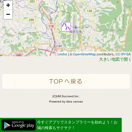
+
−
Leaflet
| ©
OpenStreetMap
contributors,
CC-BY-SA
大きい地図で開く
(C)UM.Succeed,Inc.
Powered by idea canvas
今すぐアプリでスタンプラリーを始めよう！お
城の検索もサクサク！