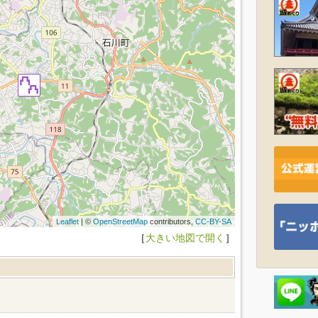
Leaflet
| ©
OpenStreetMap
contributors,
CC-BY-SA
［
大きい地図で開く
］