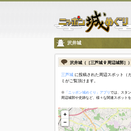
沢井城
沢井城（［三芦城
周辺城郭］
三芦城
に投稿された周辺スポット（
ミがご覧頂けます。
※
「ニッポン城めぐり」アプリ
では、スタン
周辺城郭や史跡など、様々な関連スポット
+
−