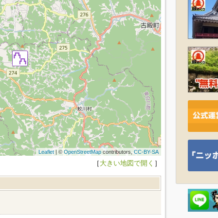
Leaflet
| ©
OpenStreetMap
contributors,
CC-BY-SA
［
大きい地図で開く
］