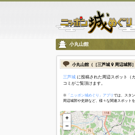
小丸山館
小丸山館（［三芦城
周辺城郭
三芦城
に投稿された周辺スポット（
コミがご覧頂けます。
※
「ニッポン城めぐり」アプリ
では、スタン
周辺城郭や史跡など、様々な関連スポット
+
−