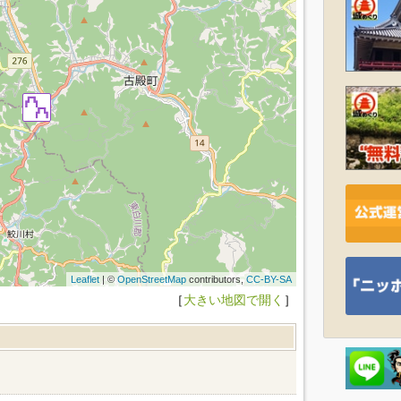
Leaflet
| ©
OpenStreetMap
contributors,
CC-BY-SA
［
大きい地図で開く
］