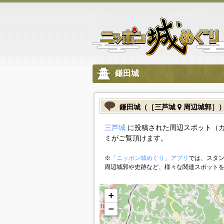
鎌田城
鎌田城（［三芦城
周辺城郭］
三芦城
に投稿された周辺スポット（
ミがご覧頂けます。
※
「ニッポン城めぐり」アプリ
では、スタン
周辺城郭や史跡など、様々な関連スポット
+
−