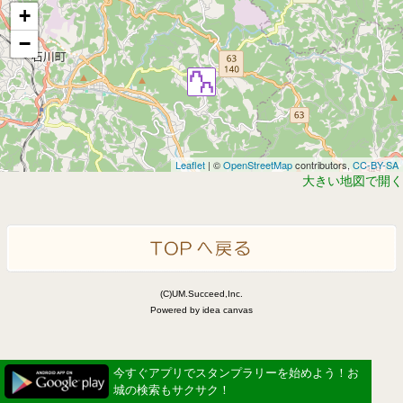
+
−
Leaflet
| ©
OpenStreetMap
contributors,
CC-BY-SA
大きい地図で開く
(C)UM.Succeed,Inc.
Powered by idea canvas
今すぐアプリでスタンプラリーを始めよう！お
城の検索もサクサク！