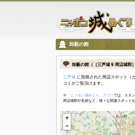
卸藪の館
卸藪の館（［三芦城
周辺城郭
三芦城
に投稿された周辺スポット（
コミがご覧頂けます。
※
「ニッポン城めぐり」アプリ
では、スタン
周辺城郭や史跡など、様々な関連スポット
+
−