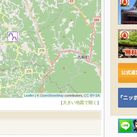
Leaflet
| ©
OpenStreetMap
contributors,
CC-BY-SA
［
大きい地図で開く
］