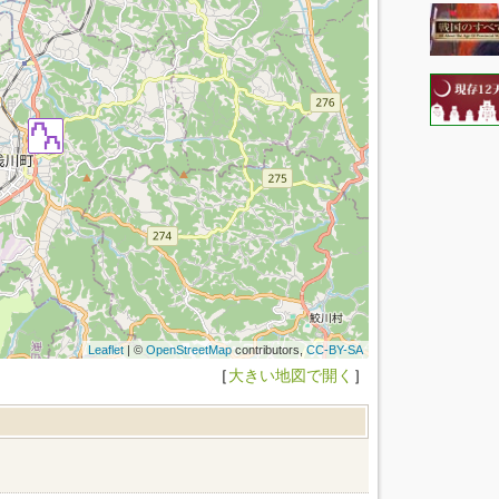
Leaflet
| ©
OpenStreetMap
contributors,
CC-BY-SA
［
大きい地図で開く
］