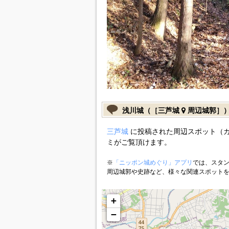
浅川城（［三芦城
周辺城郭］
三芦城
に投稿された周辺スポット（
ミがご覧頂けます。
※
「ニッポン城めぐり」アプリ
では、スタン
周辺城郭や史跡など、様々な関連スポット
+
−