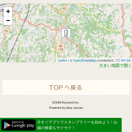
+
−
Leaflet
| ©
OpenStreetMap
contributors,
CC-BY-SA
大きい地図で開く
(C)UM.Succeed,Inc.
Powered by idea canvas
今すぐアプリでスタンプラリーを始めよう！お
城の検索もサクサク！