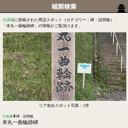
小浜城
に投稿された周辺スポット（カテゴリー：碑・説明板）、
「本丸一曲輪跡碑」の情報がご覧頂けます。
リア攻めスポット写真：
1
件
小浜城
碑・説明板
本丸一曲輪跡碑