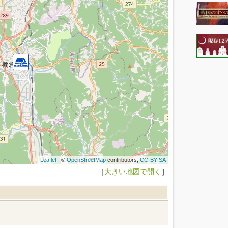
Leaflet
| ©
OpenStreetMap
contributors,
CC-BY-SA
［
大きい地図で開く
］