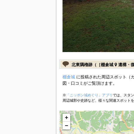
北東隅櫓跡（［棚倉城
遺構・
棚倉城
に投稿された周辺スポット（
図・口コミがご覧頂けます。
※
「ニッポン城めぐり」アプリ
では、スタン
周辺城郭や史跡など、様々な関連スポット
+
−