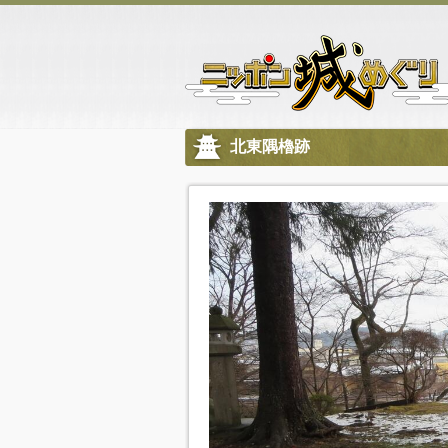
北東隅櫓跡