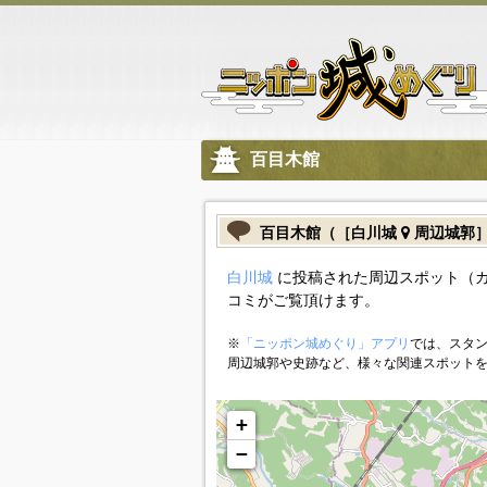
百目木館
百目木館（［白川城
周辺城郭
白川城
に投稿された周辺スポット（
コミがご覧頂けます。
※
「ニッポン城めぐり」アプリ
では、スタン
周辺城郭や史跡など、様々な関連スポット
+
−