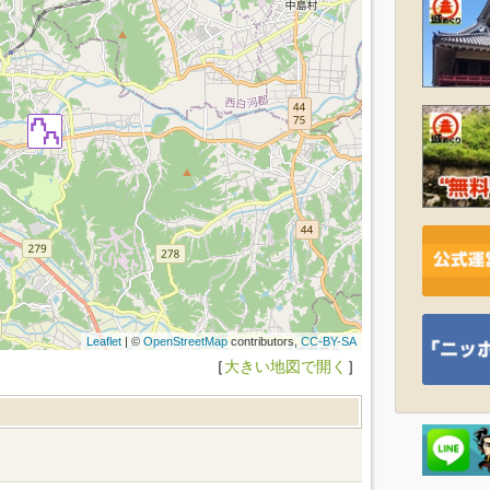
Leaflet
| ©
OpenStreetMap
contributors,
CC-BY-SA
［
大きい地図で開く
］