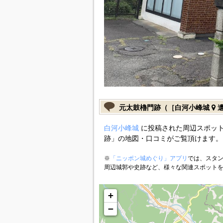
元太鼓櫓門跡（［白河小峰城
遺
白河小峰城
に投稿された周辺スポット
跡」の地図・口コミがご覧頂けます。
※
「ニッポン城めぐり」アプリ
では、スタン
周辺城郭や史跡など、様々な関連スポット
+
−