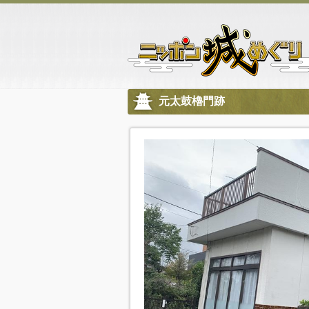
元太鼓櫓門跡