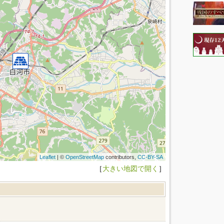
Leaflet
| ©
OpenStreetMap
contributors,
CC-BY-SA
［
大きい地図で開く
］