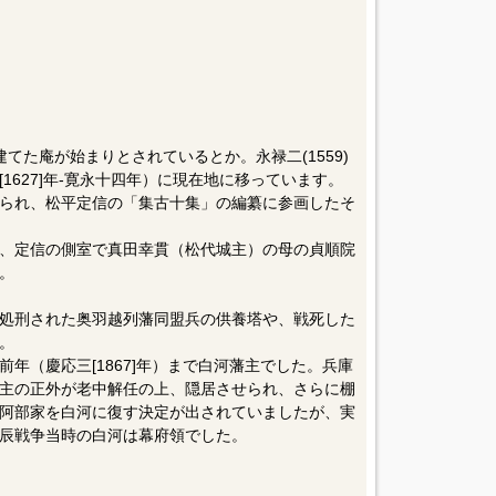
てた庵が始まりとされているとか。永禄二(1559)
1627]年-寛永十四年）に現在地に移っています。
られ、松平定信の「集古十集」の編纂に参画したそ
、定信の側室で真田幸貫（松代城主）の母の貞順院
。
処刑された奥羽越列藩同盟兵の供養塔や、戦死した
。
年（慶応三[1867]年）まで白河藩主でした。兵庫
主の正外が老中解任の上、隠居させられ、さらに棚
阿部家を白河に復す決定が出されていましたが、実
辰戦争当時の白河は幕府領でした。