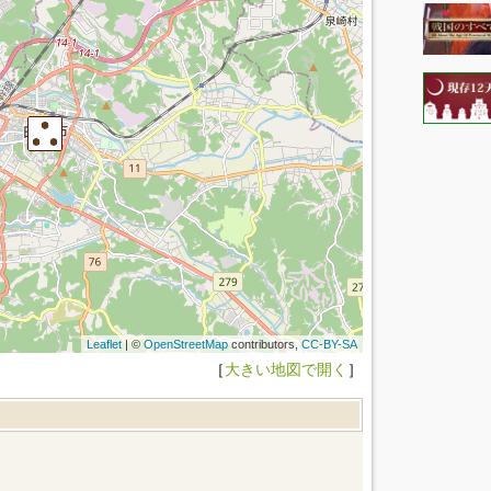
Leaflet
| ©
OpenStreetMap
contributors,
CC-BY-SA
［
大きい地図で開く
］