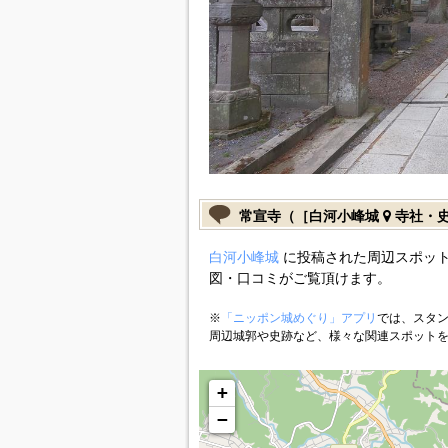
常宣寺（［白河小峰城
寺社・
白河小峰城
に投稿された周辺スポット
図・口コミがご覧頂けます。
※
「ニッポン城めぐり」アプリ
では、スタン
周辺城郭や史跡など、様々な関連スポット
+
−