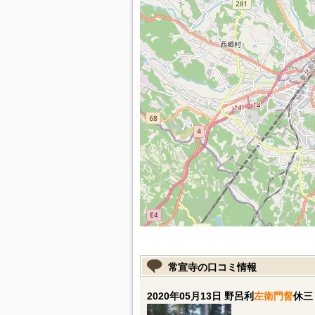
常宣寺の口コミ情報
2020年05月13日 野呂利
左衛門督
休三