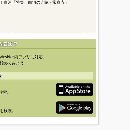
！白河「特集 白河の寺院－常宣寺」
ndroidの両アプリに対応。
始めてみよう！
法
を検索。
り」を検索。