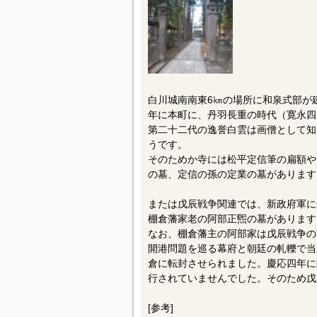
白川城南南東6㎞の場所に和泉式部が建
年に本町に、丹羽長重の時代（寛永四[
第二十二代の逸誉白雲は画僧として知
うです。
そのためか寺には松平定信筆の扁額や
の墓、定信の孫の定業の墓があります
または戊辰戦争関連では、新政府軍に
棚倉藩家老の阿部正煕の墓があります
なお、棚倉藩主の阿部家は戊辰戦争の前
開港問題を巡る幕府と朝廷の軋轢で当
倉に転封させられました。慶応四年に
行されていませんでした。そのため戊
[参考]