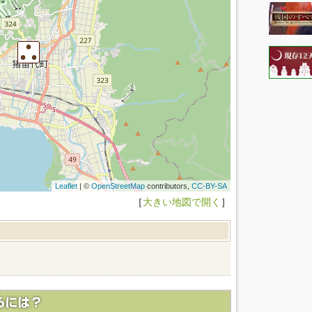
Leaflet
| ©
OpenStreetMap
contributors,
CC-BY-SA
［
大きい地図で開く
］