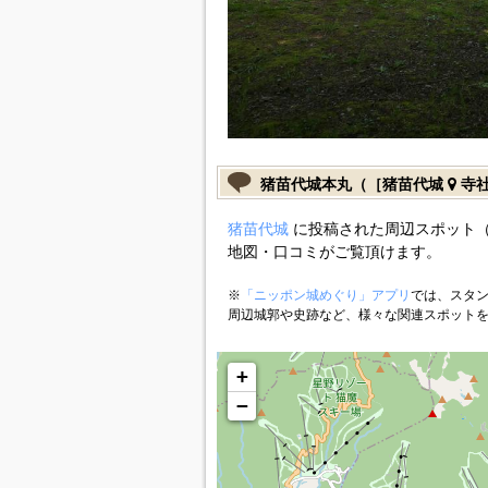
猪苗代城本丸（［猪苗代城
寺社
猪苗代城
に投稿された周辺スポット（
地図・口コミがご覧頂けます。
※
「ニッポン城めぐり」アプリ
では、スタン
周辺城郭や史跡など、様々な関連スポット
+
−