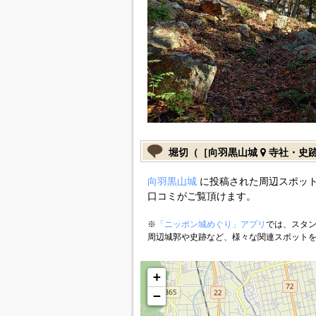
堀切（［向羽黒山城
寺社・史
向羽黒山城
に投稿された周辺スポット
口コミがご覧頂けます。
※
「ニッポン城めぐり」アプリ
では、スタン
周辺城郭や史跡など、様々な関連スポット
+
−