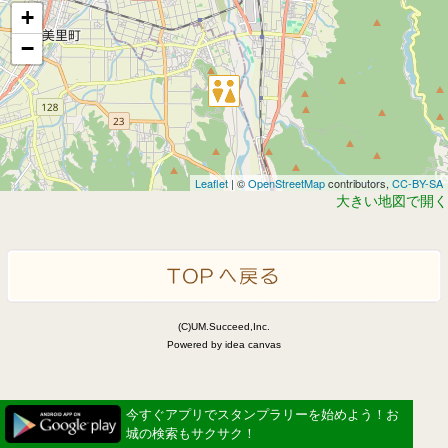
+
−
Leaflet
| ©
OpenStreetMap
contributors,
CC-BY-SA
大きい地図で開く
(C)UM.Succeed,Inc.
Powered by idea canvas
今すぐアプリでスタンプラリーを始めよう！お
城の検索もサクサク！