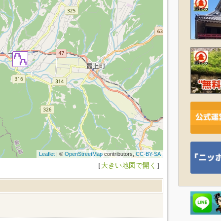
Leaflet
| ©
OpenStreetMap
contributors,
CC-BY-SA
［
大きい地図で開く
］