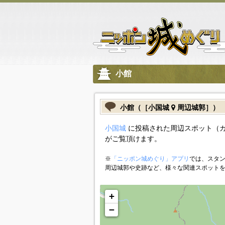
小館
小館（［小国城
周辺城郭］）
小国城
に投稿された周辺スポット（
がご覧頂けます。
※
「ニッポン城めぐり」アプリ
では、スタン
周辺城郭や史跡など、様々な関連スポット
+
−