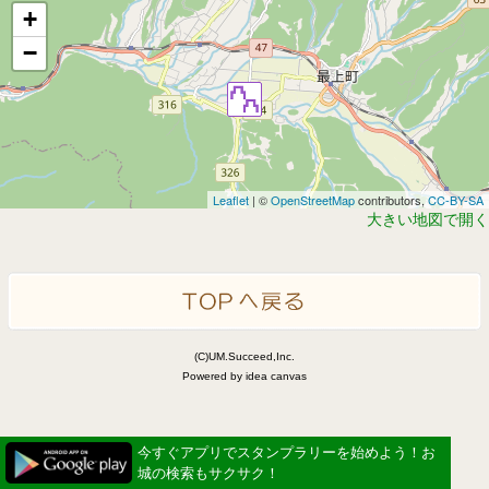
+
−
Leaflet
| ©
OpenStreetMap
contributors,
CC-BY-SA
大きい地図で開く
(C)UM.Succeed,Inc.
Powered by idea canvas
今すぐアプリでスタンプラリーを始めよう！お
城の検索もサクサク！