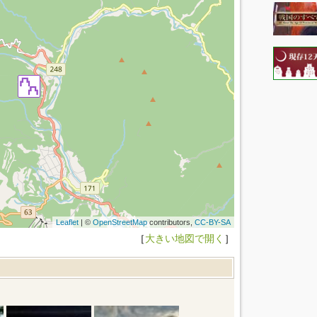
Leaflet
| ©
OpenStreetMap
contributors,
CC-BY-SA
［
大きい地図で開く
］