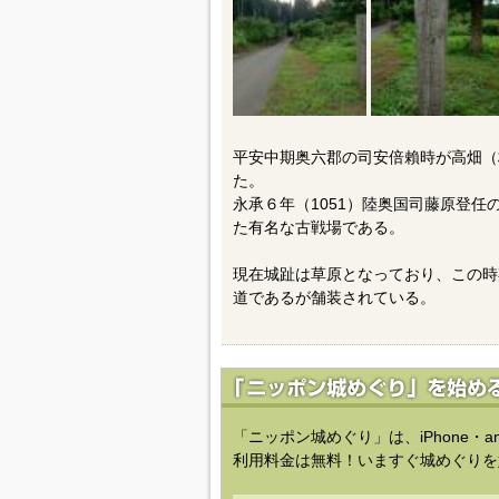
平安中期奥六郡の司安倍賴時が高畑（
た。
永承６年（1051）陸奥国司藤原登
た有名な古戦場である。
現在城趾は草原となっており、この時
道であるが舗装されている。
「ニッポン城めぐり」は、iPhone・a
利用料金は無料！いますぐ城めぐりを