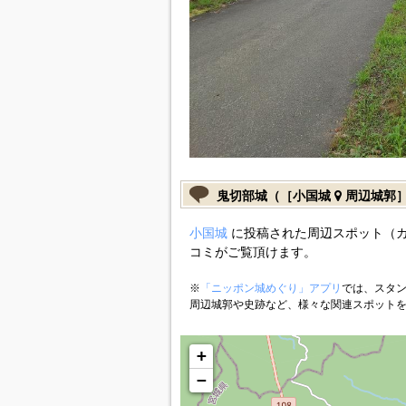
鬼切部城（［小国城
周辺城郭
小国城
に投稿された周辺スポット（
コミがご覧頂けます。
※
「ニッポン城めぐり」アプリ
では、スタン
周辺城郭や史跡など、様々な関連スポット
+
−