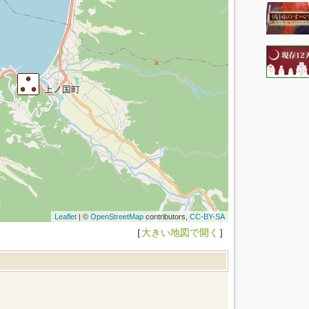
Leaflet
| ©
OpenStreetMap
contributors,
CC-BY-SA
［
大きい地図で開く
］