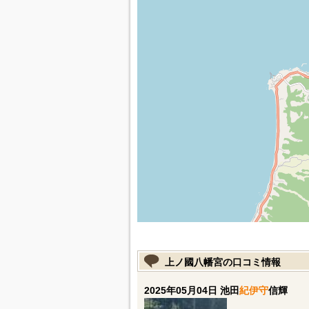
上ノ國八幡宮の口コミ情報
2025年05月04日 池田
紀伊守
信輝