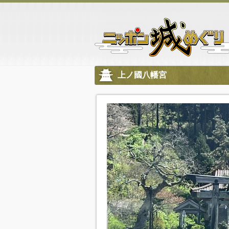
上ノ國八幡宮