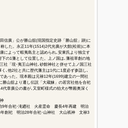
「武田信廣」公が勝山舘(現国指定史跡「勝山舘」跡)に
した。永正11年(1514)2代光廣が大館(松前)に本
家康によって蝦夷島主と認められ､安東氏より独立す
府下の1藩として位置した。上ノ国は､藩祖草創の地
三社「現･夷王山神社､砂館神社と併せて上ノ国三社
く､他2社と共に歴代藩主は1代に1度必ず参詣し､
あった。現本殿は元禄12年(1699)建立の一間社
代に勝山舘より遷し伝説「大蔵鰊」の若宮社他を合祀
14代章廣公の書が､又室町様式の狛犬が幣殿奥深く
神
治9年合祀･滝廼社 火産霊命 慶長4年再建 明治
3年創祀 明治28年合祀･山神社 大山祇神 文禄3