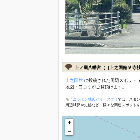
上ノ國八幡宮（［上之国館
寺社
上之国館
に投稿された周辺スポット（
地図・口コミがご覧頂けます。
※
「ニッポン城めぐり」アプリ
では、スタン
周辺城郭や史跡など、様々な関連スポット
+
−