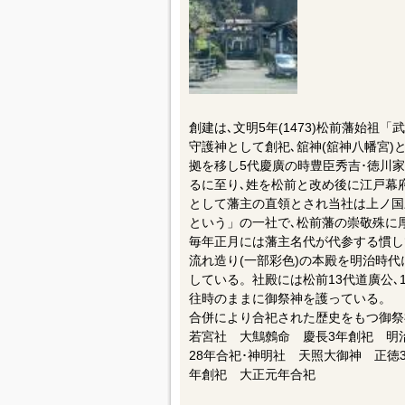
創建は､文明5年(1473)松前藩始祖
守護神として創祀､舘神(舘神八幡宮)と称
拠を移し5代慶廣の時豊臣秀吉･徳川
るに至り､姓を松前と改め後に江戸幕
として藩主の直領とされ当社は上ノ国
という」の一社で､松前藩の崇敬殊に厚
毎年正月には藩主名代が代参する慣しで
流れ造り(一部彩色)の本殿を明治時
している。社殿には松前13代道廣公､
往時のままに御祭神を護っている。
合併により合祀された歴史をもつ御祭
若宮社 大鷦鷯命 慶長3年創祀 明
28年合祀･神明社 天照大御神 正徳
年創祀 大正元年合祀