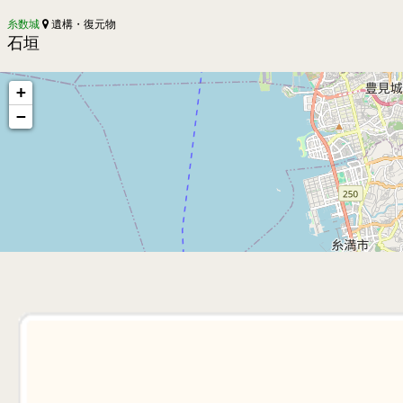
糸数城
遺構・復元物
石垣
+
−