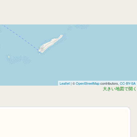
Leaflet
| ©
OpenStreetMap
contributors,
CC-BY-SA
大きい地図で開く