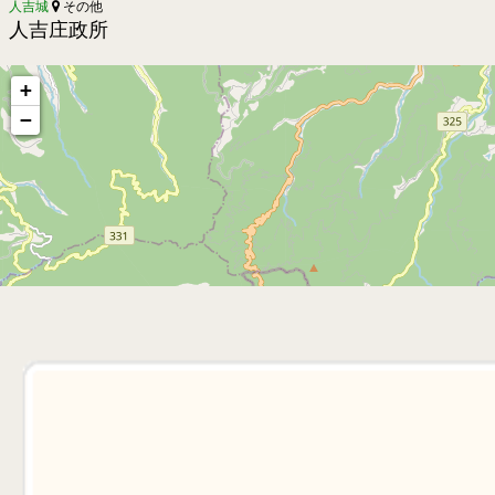
人吉城
その他
人吉庄政所
+
−