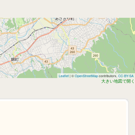
Leaflet
| ©
OpenStreetMap
contributors,
CC-BY-SA
大きい地図で開く