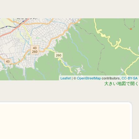
Leaflet
| ©
OpenStreetMap
contributors,
CC-BY-SA
大きい地図で開く