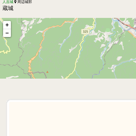
人吉城
周辺城郭
蔵城
+
−