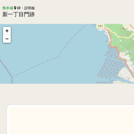
熊本城
碑・説明板
新一丁目門跡
+
−