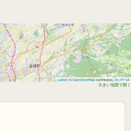
Leaflet
| ©
OpenStreetMap
contributors,
CC-BY-SA
大きい地図で開く