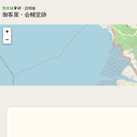
熊本城
碑・説明板
御客屋・会輔堂跡
+
−