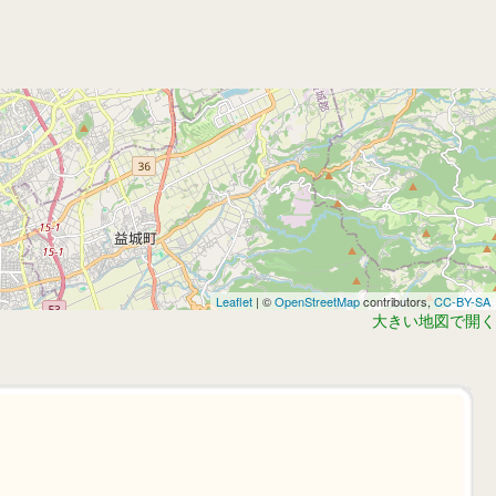
Leaflet
| ©
OpenStreetMap
contributors,
CC-BY-SA
大きい地図で開く