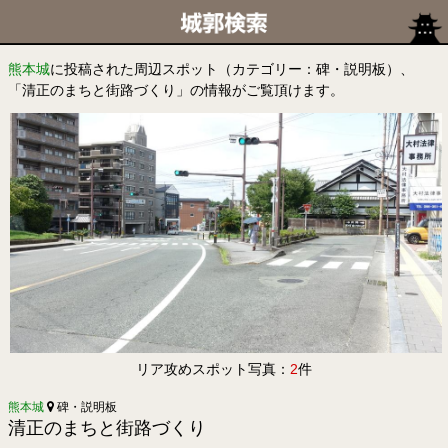
熊本城
に投稿された周辺スポット（カテゴリー：碑・説明板）、
「清正のまちと街路づくり」の情報がご覧頂けます。
リア攻めスポット写真：
2
件
熊本城
碑・説明板
清正のまちと街路づくり