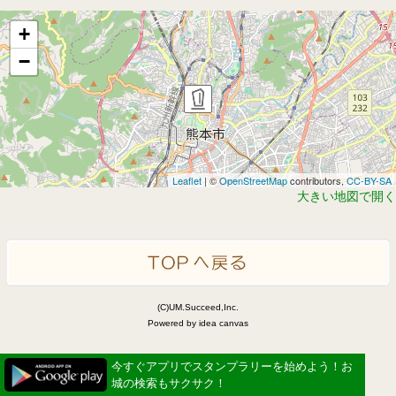
+
−
Leaflet
| ©
OpenStreetMap
contributors,
CC-BY-SA
大きい地図で開く
(C)UM.Succeed,Inc.
Powered by idea canvas
今すぐアプリでスタンプラリーを始めよう！お
城の検索もサクサク！