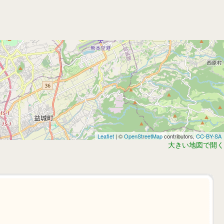
Leaflet
| ©
OpenStreetMap
contributors,
CC-BY-SA
大きい地図で開く