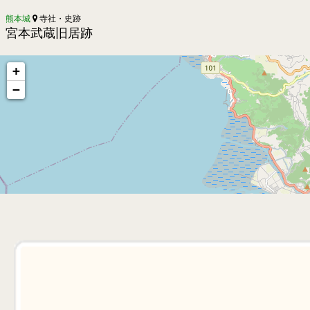
熊本城
寺社・史跡
宮本武蔵旧居跡
+
−