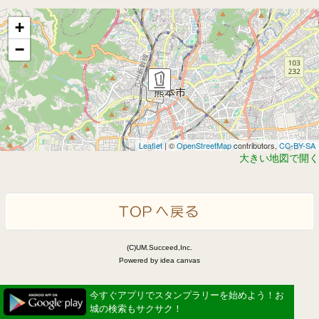
+
−
Leaflet
| ©
OpenStreetMap
contributors,
CC-BY-SA
大きい地図で開く
(C)UM.Succeed,Inc.
Powered by idea canvas
今すぐアプリでスタンプラリーを始めよう！お
城の検索もサクサク！