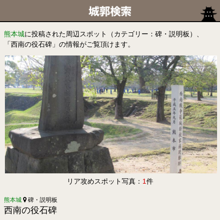
熊本城
に投稿された周辺スポット（カテゴリー：碑・説明板）、
「西南の役石碑」の情報がご覧頂けます。
リア攻めスポット写真：
1
件
熊本城
碑・説明板
西南の役石碑