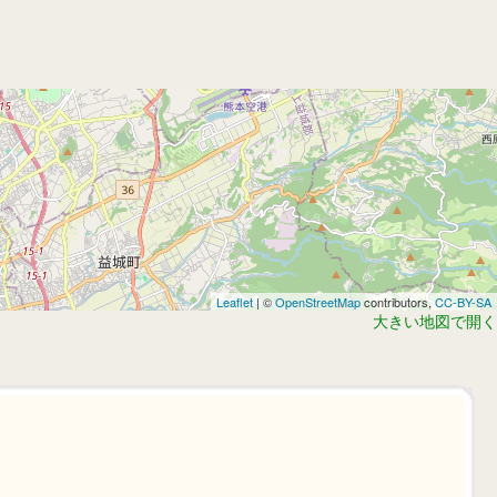
Leaflet
| ©
OpenStreetMap
contributors,
CC-BY-SA
大きい地図で開く