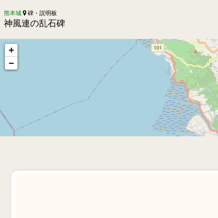
熊本城
碑・説明板
神風連の乱石碑
+
−